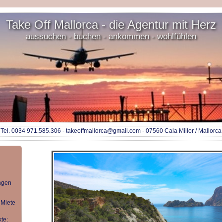
Take Off Mallorca - die Agentur mit Herz
aussuchen - buchen - ankommen - wohlfühlen
Tel. 0034 971.585.306 - takeoffmallorca@gmail.com - 07560 Cala Millor / Mallorca
ngen
 Miete
te: