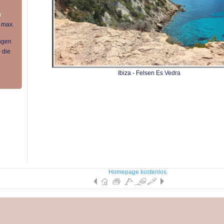
n
 max.
ngen
 die
Ibiza - Felsen Es Vedra
Homepage kostenlos